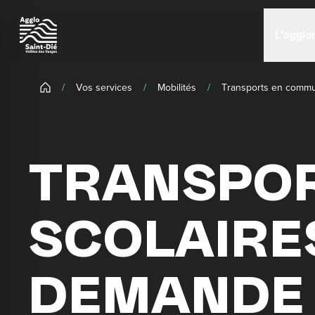
Panneau de gestion des cookies
L’agglo
/
Vos services
/
Mobilités
/
Transports en commun
TRANSPOR
SCOLAIRE
DEMANDE