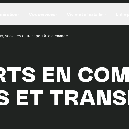
mération
Vos services
Vivre et s’installer
Entre
, scolaires et transport à la demande
TS EN CO
S ET TRANS