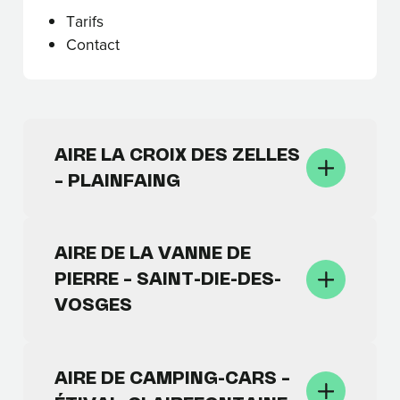
Tarifs
Contact
AIRE LA CROIX DES ZELLES
– PLAINFAING
La Croix des Zelles — 88230 Plainfaing
Équipements et services :
AIRE DE LA VANNE DE
18 places de stationnement
PIERRE – SAINT-DIE-DES-
Ravitaillement en eau potable
VOSGES
Remplissage en eau propre
Vidange eaux grises (eaux
Avenue de la Vanne de Pierre — 88100
savonneuses)
Saint-Dié-des-Vosges
AIRE DE CAMPING-CARS –
Branchement électrique
Équipements et services :