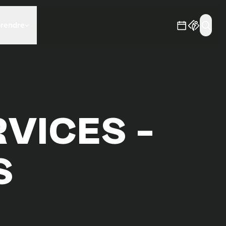
prendre
VICES –
S