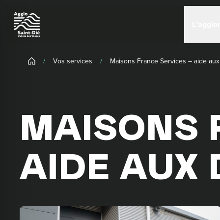
Panneau de gestion des cookies
L’agglo
/
Vos services
/
Maisons France Services – aide au
MAISONS 
AIDE AUX